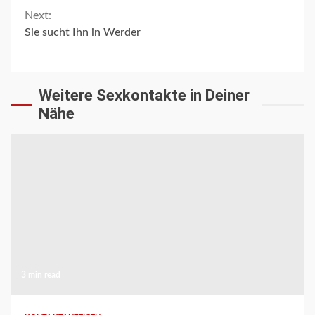
Reading
Next:
Sie sucht Ihn in Werder
Weitere Sexkontakte in Deiner
Nähe
3 min read