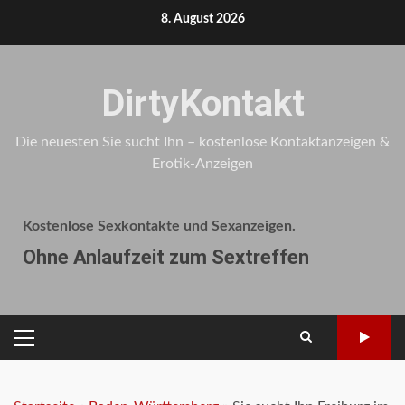
Skip
8. August 2026
to
content
DirtyKontakt
Die neuesten Sie sucht Ihn – kostenlose Kontaktanzeigen &
Erotik-Anzeigen
Kostenlose Sexkontakte und Sexanzeigen.
Ohne Anlaufzeit zum Sextreffen
PRIMARY
MENU